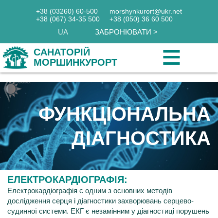
+38 (03260) 60-500
+38 (03260) 60-500
morshynkurort@ukr.net
morshynkurort@ukr.net
+38 (067) 34-35 500
+38 (067) 34-35 500
+38 (050) 36 60 500
+38 (050) 36 60 500
UA
UA
ЗАБРОНЮВАТИ >
ЗАБРОНЮВАТИ >
≡
≡
САНАТОРІЙ
САНАТОРІЙ
МОРШИНКУРОРТ
МОРШИНКУРОРТ
ФУНКЦІОНАЛЬНА
ДІАГНОСТИКА
ЕЛЕКТРОКАРДІОГРАФІЯ:
Електрокардіографія є одним з основних методів
дослідження серця і діагностики захворювань серцево-
судинної системи. ЕКГ є незамінним у діагностиці порушень