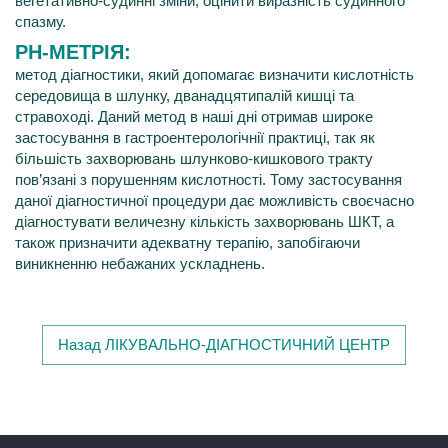
вегетативно-судинні зміни, оцінити виразність судинного
спазму.
РН-МЕТРІЯ:
метод діагностики, який допомагає визначити кислотність
середовища в шлунку, дванадцятипалій кишці та
стравоході. Даний метод в наші дні отримав широке
застосування в гастроентерологічнії практиці, так як
більшість захворювань шлунково-кишкового тракту
пов’язані з порушенням кислотності. Тому застосування
даної діагностичної процедури дає можливість своєчасно
діагностувати величезну кількість захворювань ШКТ, а
також призначити адекватну терапію, запобігаючи
виникненню небажаних ускладнень.
Назад ЛІКУВАЛЬНО-ДІАГНОСТИЧНИЙ ЦЕНТР