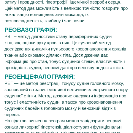
ритму і провідності, гіпертрофії, ішемічної хвороби серця.
Цей метод дає можливість з великою точністю говорити про
локалізацію вогнищевих змін міокарда, їх
розповсюдженість, глибину і час появи.
РЕОВАЗОГРАФІЯ:
РВГ – метод діагностики стану периферичних судин
кінцівок, оцінки руху крові в них. Це сучасний метод
дослідження динаміки пульсового кровонаповнення органів і
тканин або окремих ділянок тіла. Дослідження дає
інформацію про стан, тонус судинної стінки, еластичність і
прохідність судин, непрямі дані про венозну недостатність.
РЕОЕНЦЕФАЛОГРАФІЯ:
РЕГ — це метод реєстрації тонусу судин головного мозку,
заснований на записі мінливої величини електричного опору
судинної стінки. Метод дозволяє одержати інформацію про
тонус і еластичність судин, а також про кровонаповнення
судинних басейнів головного мозку й венозний відтік з
черепа.
На підставі вивчення реограм можна запідозрити непрямі
ознаки ликворної гіпертензії, діагностувати функціональні