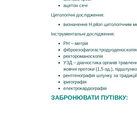
ацетон сечі
Цитологічні дослідження:
визначення Н.pilori цитологічним 
Інструментальні дослідження:
РН – метрія
фіброезофагогастродуоденоскопія
ректороманоскопія
УЗД – діагностика органів травленн
жовчні протоки (1,5 од.), підшлунк
рентгенографія шлунку за традиц
іригографія
електрокардіографія
ЗАБРОНЮВАТИ ПУТІВКУ:​