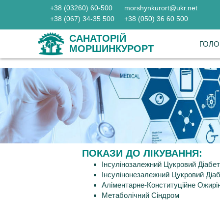
+38 (03260) 60-500
+38 (03260) 60-500
morshynkurort@ukr.net
morshynkurort@ukr.net
+38 (067) 34-35 500
+38 (067) 34-35 500
+38 (050) 36 60 500
+38 (050) 36 60 500
САНАТОРІЙ
САНАТОРІЙ
ГОЛО
ГОЛО
МОРШИНКУРОРТ
МОРШИНКУРОРТ
ПОКАЗИ ДО ЛІКУВАННЯ:
Інсулінозалежний Цукровий Діабет 
Інсулінонезалежний Цукровий Діабе
Аліментарне-Конституційне Ожирі
Метаболічний Сіндром