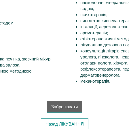
гінекологічні мінеральн
водою;
психотерапія;
синглетно-киснева терап
методом
інгаляції, аерозольтерапі
аромотерапія;
фізіотерапевтичні метод
лікувальна дозована нор
консультації лікарів спе
уролога, гінеколога, нев
я: печінка, жовчний міхур,
отоларинголога, хірурга
ова залоза
рефлексотерапевта, пед
ійною методикою
дерматовенеролога;
механотерапія.
Забронювати
Назад ЛІКУВАННЯ