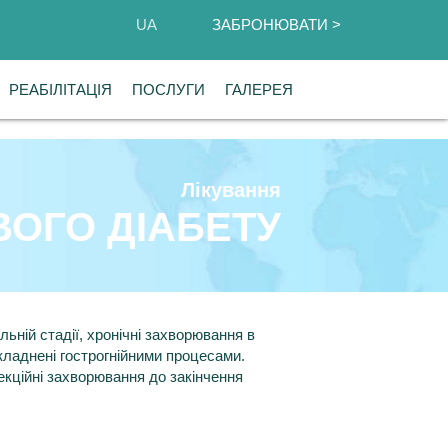
UA
UA
ЗАБРОНЮВАТИ >
ЗАБРОНЮВАТИ >
РЕАБІЛІТАЦІЯ
РЕАБІЛІТАЦІЯ
ПОСЛУГИ
ПОСЛУГИ
ГАЛЕРЕЯ
ГАЛЕРЕЯ
Лікування
ВОГО ДІАБЕТУ
льній стадії, хронічні захворювання в
складнені гострогнійними процесами.
фекційні захворювання до закінчення