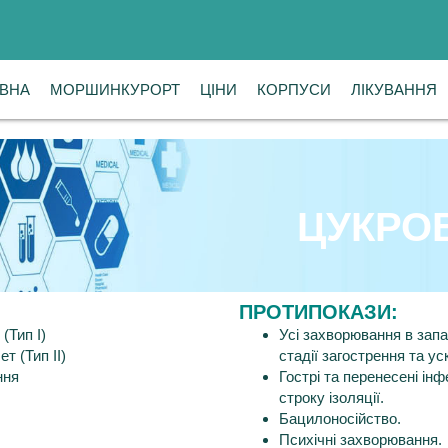
ВНА
ВНА
МОРШИНКУРОРТ
МОРШИНКУРОРТ
ЦІНИ
ЦІНИ
КОРПУСИ
КОРПУСИ
ЛІКУВАННЯ
ЛІКУВАННЯ
ЦУКРО
ПРОТИПОКАЗИ:
(Тип І)
Усі захворювання в запа
т (Тип ІІ)
стадії загострення та у
ння
Гострі та перенесені ін
строку ізоляції.
Бацилоносійство.
Психічні захворювання.