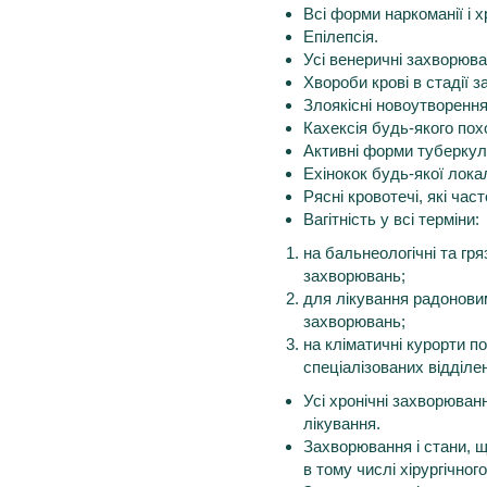
Всі форми наркоманії і х
Епілепсія.
Усі венеричні захворюван
Хвороби крові в стадії з
Злоякісні новоутворення
Кахексія будь-якого по
Активні форми туберкуль
Ехінокок будь-якої локал
Рясні кровотечі, які ча
Вагітність у всі терміни:
на бальнеологічні та гря
захворювань;
для лікування радонови
захворювань;
на кліматичні курорти п
спеціалізованих відділен
Усі хронічні захворюван
лікування.
Захворювання і стани, щ
в тому числі хірургічног