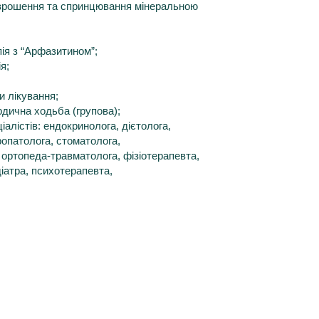
і зрошення та спринцювання мінеральною
ія з “Арфазитином”;
я;
и лікування;
дична ходьба (групова);
ціалістів: ендокринолога, дієтолога,
ропатолога, стоматолога,
, ортопеда-травматолога, фізіотерапевта,
іатра, психотерапевта,