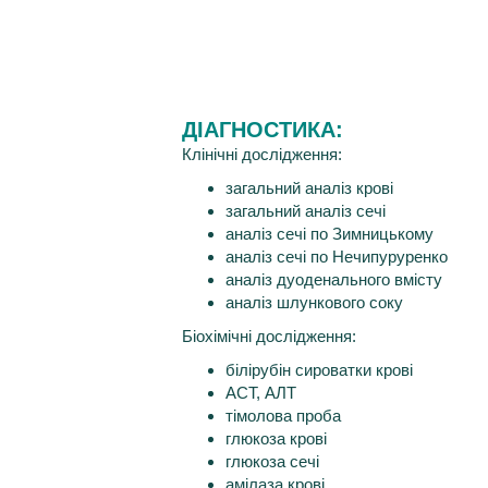
ДІАГНОСТИКА:
Клінічні дослідження:
загальний аналіз крові
загальний аналіз сечі
аналіз сечі по Зимницькому
аналіз сечі по Нечипуруренко
аналіз дуоденального вмісту
аналіз шлункового соку
Біохімічні дослідження:
білірубін сироватки крові
АСТ, АЛТ
тімолова проба
глюкоза крові
глюкоза сечі
амілаза крові