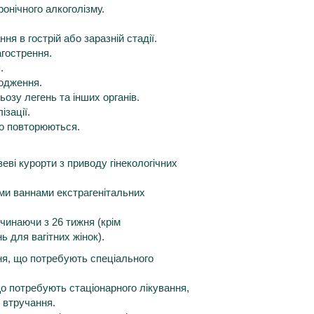
ронічного алкоголізму.
ня в гострій або заразній стадії.
агострення.
.
ходження.
озу легень та інших органів.
ізації.
сто повторюються.
зеві курорти з приводу гінекологічних
ми ваннами екстрагенітальних
очинаючи з 26 тижня (крім
ь для вагітних жінок).
ня, що потребують спеціального
о потребують стаціонарного лікування,
о втручання.