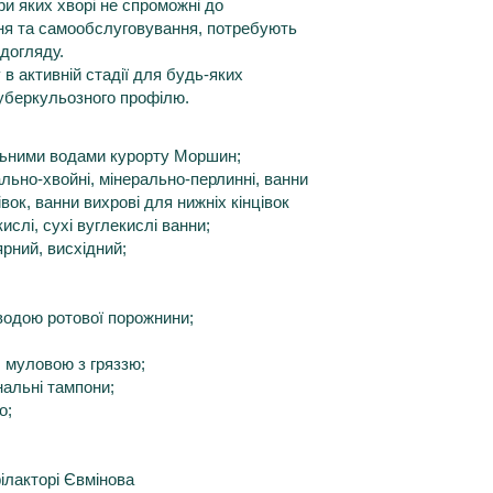
ри яких хворі не спроможні до
ня та самообслуговування, потребують
 догляду.
в активній стадії для будь-яких
етуберкульозного профілю.
льними водами курорту Моршин;
ально-хвойні, мінерально-перлинні, ванни
івок, ванни вихрові для нижніх кінцівок
ислі, сухі вуглекислі ванни;
ярний, висхідний;
одою ротової порожнини;
. муловою з гряззю;
інальні тампони;
о;
ілакторі Євмінова