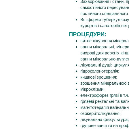
Захворювання і стани, п
самостійного пересуван
постійного спеціального
Всі форми туберкульозу 
курортів і санаторіїв н
ПРОЦЕДУРИ:
питне лікування мінера
ванни мінеральні, мінер
вихрові для верхніх кінц
ванни мінерально-вуглек
лікувальні душі: циркул
гідроколонотерапія;
кишкові зрошення;
зрошення мінеральною в
мікроклізми;
електрофорез грязі в т.ч
грязеві ректальні та ваг
магнітотерапія вагінальн
озокеритолікування;
лікувальна фізкультура;
групове заняття на проф